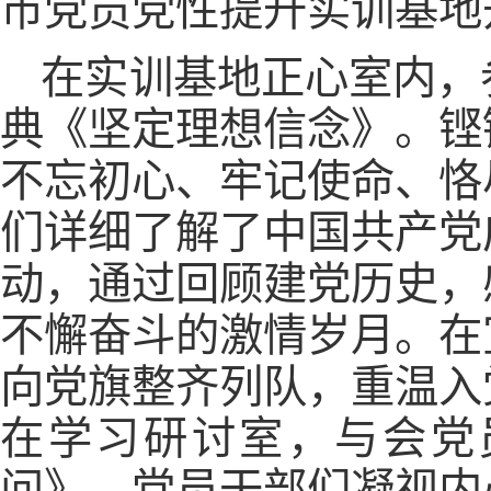
市党员党性提升实训基地
在实训基地正心室内，
典《坚定理想信念》。铿
不忘初心、牢记使命、恪
们详细了解了中国共产党
动，通过回顾建党历史，
不懈奋斗的激情岁月。在
向党旗整齐列队，重温入
在学习研讨室，与会党
问》，党员干部们凝视内