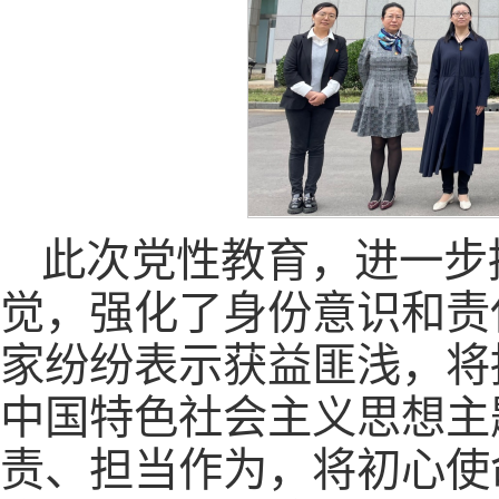
此次党性教育，进一步
觉，强化了身份意识和责
家纷纷表示获益匪浅，将
中国特色社会主义思想主
责、担当作为，将初心使